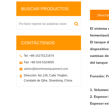
BUSCAR PRODUCTOS
Descrip
El sistema
fermentaci
El tanque d
CONTÁCTENOS
dispositivo
camisas de 
Tel: +86-15275121674
Fax: +86 534-5324655
del tanque 
admin@beerbrewequipment.com
Dirección: No.126, Calle Yingbin,
Función: F
Condado de Qihe, Shandong, China
1. Volume
2. Espesor 
Espesor ex