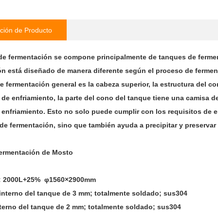
ción de Producto
 de fermentación se compone principalmente de tanques de fermen
ón está diseñado de manera diferente según el proceso de fermen
e fermentación general es la cabeza superior, la estructura del co
 de enfriamiento, la parte del cono del tanque tiene una camisa de 
enfriamiento. Esto no solo puede cumplir con los requisitos de en
de fermentación, sino que también ayuda a precipitar y preservar 
ermentación de Mosto
n: 2000L+25% φ1560×2900mm
interno del tanque de 3 mm; totalmente soldado; sus304
terno del tanque de 2 mm; totalmente soldado; sus304