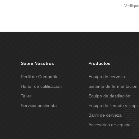
Sobre Nosotros
Productos
Perfil de Compañía
Equipo de cerveza
Honor de calificación
Sistema de fermentación
Taller
Equipo de destilación
Servicio postventa
Equipo de llenado y limpi
Barril de cerveza
Accesorios de equipo