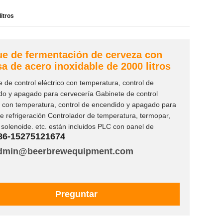
itros
e de fermentación de cerveza con
a de acero inoxidable de 2000 litros
 de control eléctrico con temperatura, control de
do y apagado para cervecería Gabinete de control
o con temperatura, control de encendido y apagado para
e refrigeración Controlador de temperatura, termopar,
 solenoide, etc. están incluidos PLC con panel de
86-15275121674
 táctil para requisito especial
dmin@beerbrewequipment.com
Preguntar