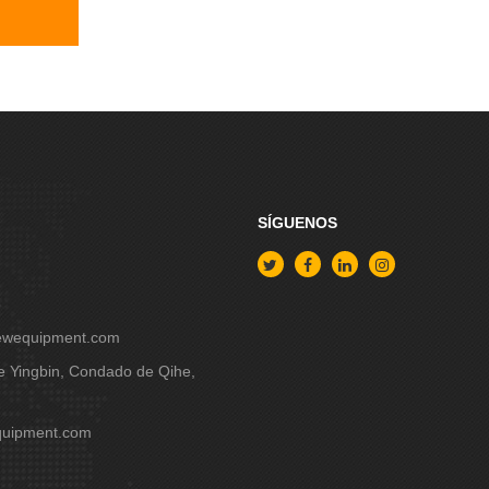
SÍGUENOS
5
ewequipment.com
le Yingbin, Condado de Qihe,
quipment.com