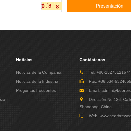
Noticias
Contáctenos
Noticias de la Compañía
Tel: +86-15275121674
Noticias de la Industria
Fax: +86 534-532465
Preguntas frecuentes
Email:
admin@beerbr
eza
Dirección:No.126, Cal
Shandong, China
Web:
www.beerbrewe