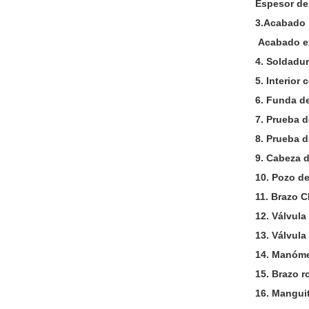
Espesor de
3.Acabado i
Acabado ext
4. Soldadu
5. Interior
6. Funda d
7. Prueba d
8. Prueba d
9. Cabeza 
10. Pozo de
11. Brazo 
12. Válvula
13. Válvul
14. Manóme
15. Brazo r
16. Manguit