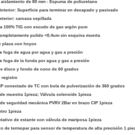
 aislamiento de 80 mm - Espuma de poliuretano
nterior: Superficie para terminar en decapado y pasivado
erior: carcasa cepillada
ra 100% TIG con escudo de gas argón puro
 completamente pulido <0,4um sin esquina muerta
e placa con hoyos
e fuga de agua por agua y gas a presión
e fuga de la funda por agua y gas a presión
de disco y fondo de cono de 60 grados
 registro
CIP conectado de TC con bola de pulverización de 360 grados
 de muestra 1pieza; Válvula solenoide 1pieza
a de seguridad mecánica PVRV 2Bar en brazo CIP 1pieza
tro 1pieza
otativo de estante con válvula de mariposa 1pieza
o de termopar para sensor de temperatura de alta precisión 1 pie