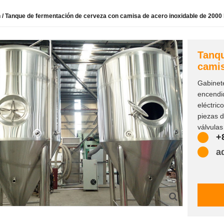
n
/ Tanque de fermentación de cerveza con camisa de acero inoxidable de 2000 l
Tanqu
camis
Gabinete
encendi
eléctric
piezas d
válvulas
+
pantalla
a